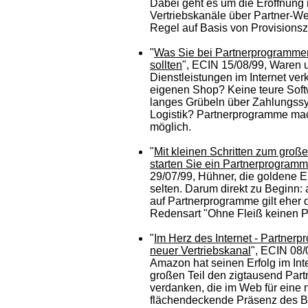
Dabei geht es um die Eröffnung
Vertriebskanäle über Partner-Web
Regel auf Basis von Provisions
"
Was Sie bei Partnerprogramme
sollten
", ECIN 15/08/99, Waren 
Dienstleistungen im Internet ve
eigenen Shop? Keine teure Soft
langes Grübeln über Zahlungss
Logistik? Partnerprogramme ma
möglich.
"
Mit kleinen Schritten zum große
starten Sie ein Partnerprogramm
29/07/99, Hühner, die goldene Ei
selten. Darum direkt zu Beginn:
auf Partnerprogramme gilt eher 
Redensart "Ohne Fleiß keinen Pr
"
Im Herz des Internet - Partner
neuer Vertriebskanal
", ECIN 08/
Amazon hat seinen Erfolg im Int
großen Teil den zigtausend Part
verdanken, die im Web für eine
flächendeckende Präsenz des 