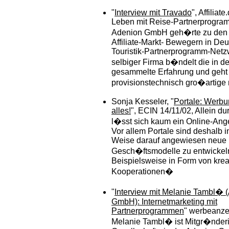
"
Interview mit Travado
", Affiliat
Leben mit Reise-Partnerprogra
Adenion GmbH geh�rte zu den 
Affiliate-Markt- Bewegern in De
Touristik-Partnerprogramm-Netz
selbiger Firma b�ndelt die in d
gesammelte Erfahrung und geht
provisionstechnisch gro�artige
Sonja Kesseler, "
Portale: Werbun
alles!
", ECIN 14/11/02, Allein d
l�sst sich kaum ein Online-Ange
Vor allem Portale sind deshalb 
Weise darauf angewiesen neue
Gesch�ftsmodelle zu entwickel
Beispielsweise in Form von krea
Kooperationen�
"
Interview mit Melanie Tambl�
GmbH): Internetmarketing mit
Partnerprogrammen
" werbeanze
Melanie Tambl� ist Mitgr�nder