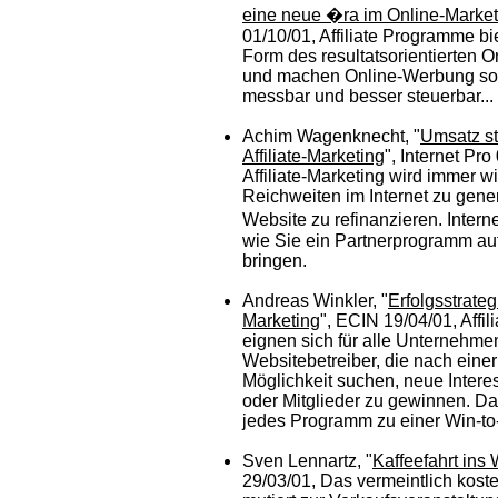
eine neue �ra im Online-Market
01/10/01, Affiliate Programme b
Form des resultatsorientierten O
und machen Online-Werbung som
messbar und besser steuerbar...
Achim Wagenknecht, "
Umsatz st
Affiliate-Marketing
", Internet Pro
Affiliate-Marketing wird immer w
Reichweiten im Internet zu gene
Website zu refinanzieren. Interne
wie Sie ein Partnerprogramm a
bringen.
Andreas Winkler, "
Erfolgsstrateg
Marketing
", ECIN 19/04/01, Affi
eignen sich für alle Unternehme
Websitebetreiber, die nach einer 
Möglichkeit suchen, neue Inter
oder Mitglieder zu gewinnen. Dab
jedes Programm zu einer Win-to-
Sven Lennartz, "
Kaffeefahrt ins
29/03/01, Das vermeintlich ko