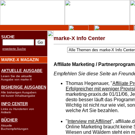
SUCHE
marke-X Info Center
erweiterte Suche
MARKE-X MAGAZIN
Affiliate Marketing / Partnerprogra
AKTUELLE AUSGABE
Empfehlen Sie diese Seite an Freund
Lesen Sie die aktuelle
Ausgabe von marke-X
Thomas Hegenauer, "
Affiliate 
BISHERIGE AUSGABEN
Erfolgreicher mit weniger Provis
Alle bisherigen Ausgaben
marketing-praxis.de 01/11/06, J
mit kurzer Inhaltsangabe
desto besser läuft das Program
INFO CENTER
Wichtig ist nicht nur wie viel, s
Links zu Hunderten von
welche Art Sie bezahlen.
Artikeln
BÜCHER
"
Interview mit Affilinet
", affiliate
Aktuelle
Online Marketing braucht keine 
Buchempfehlungen
Wiesen und Wäldern steht ein 