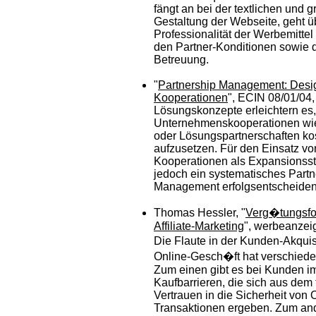
fängt an bei der textlichen und g
Gestaltung der Webseite, geht ü
Professionalität der Werbemittel
den Partner-Konditionen sowie d
Betreuung.
"
Partnership Management: Desig
Kooperationen
", ECIN 08/01/04,
Lösungskonzepte erleichtern es,
Unternehmenskooperationen wie 
oder Lösungspartnerschaften ko
aufzusetzen. Für den Einsatz von
Kooperationen als Expansionsstr
jedoch ein systematisches Partn
Management erfolgsentscheiden
Thomas Hessler, "
Verg�tungsfo
Affiliate-Marketing
", werbeanzei
Die Flaute in der Kunden-Akqui
Online-Gesch�ft hat verschied
Zum einen gibt es bei Kunden 
Kaufbarrieren, die sich aus dem
Vertrauen in die Sicherheit von 
Transaktionen ergeben. Zum and