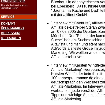
FOREN INSIDER
Bürohaus in der bayerischen Vo
Aktuelle Diskussionen dt.
bei Ebersberg. Das rustikale U
Marketing-Foren
"Baumann's Küche und Bad" teil
mit der affilinet GmbH
SERVICE
"
Interview mit Overture
", affilat
KONTAKT
Affiliate.de-Betreiber Stefan Z
ÜBER MARKE-X
am 07.02.2005 die Overture-Zent
IMPRESSUM
München. Der "Pionier der komm
MEDIADATEN
Suche" bedient Suchmaschinen
Altavista und msn und steht na
AdWords als feste Größe im Su
Marketing. Wir wollten wissen, w
Affiliates steht uvm.
"
Interview mit Karsten Windfelder
Affiliate-Marketing
", werbeanzei
Karsten Windfelder betreibt mit
100partnerprogramme.de eine d
deutschsprachigen Websites z
Affiliate-Marketing. Im Interview 
werbeanzeige.de verrät der Affil
Tipps und wichtige Aspekte für e
Affiliate-Marketing.