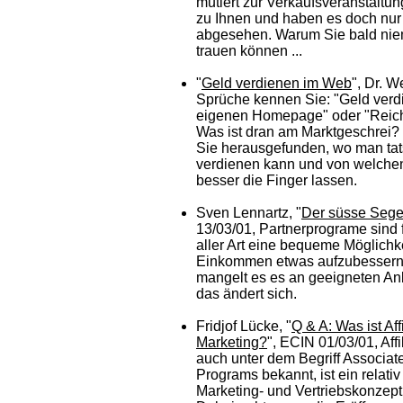
mutiert zur Verkaufsveranstaltung
zu Ihnen und haben es doch nur 
abgesehen. Warum Sie bald n
trauen können ...
"
Geld verdienen im Web
", Dr. W
Sprüche kennen Sie: "Geld verd
eigenen Homepage" oder "Reich
Was ist dran am Marktgeschrei? 
Sie herausgefunden, wo man tat
verdienen kann und von welchen
besser die Finger lassen.
Sven Lennartz, "
Der süsse Seg
13/03/01, Partnerprograme sind 
aller Art eine bequeme Möglichk
Einkommen etwas aufzubessern.
mangelt es es an geeigneten An
das ändert sich.
Fridjof Lücke, "
Q & A: Was ist Affi
Marketing?
", ECIN 01/03/01, Affi
auch unter dem Begriff Associat
Programs bekannt, ist ein relati
Marketing- und Vertriebskonzept 