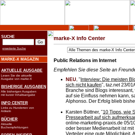
SUCHE
marke-X Info Center
erweiterte Suche
MARKE-X MAGAZIN
Public Relations im Internet
Empfehlen Sie diese Seite an Freund
AKTUELLE AUSGABE
Lesen Sie die aktuelle
NEU
, "
Interview: Die meisten B
Ausgabe von marke-X
sich nicht kaufen
", taz.net 23/01
BISHERIGE AUSGABEN
Branche sind Blogs interessant, 
Alle bisherigen Ausgaben
mit kurzer Inhaltsangabe
auf sie Einfluss nehmen kann, s
Alphonso. Der Erfolg blieb bisher
INFO CENTER
Links zu Hunderten von
Artikeln
Karsten Büttner, "
10 Tipps, wie S
Pressearbeit auf sich aufmerk
BÜCHER
online-marketing-praxis.de 05/1
Aktuelle
Buchempfehlungen
oder besser Medienarbeit ist mit
Verteiler eine gute Möglichkeit,