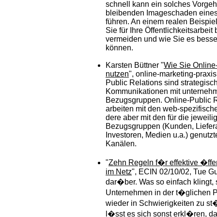
schnell kann ein solches Vorge
bleibenden Imageschaden eine
führen. An einem realen Beispiel
Sie für Ihre Öffentlichkeitsarbeit
vermeiden und wie Sie es bess
können.
Karsten Büttner "
Wie Sie Online
nutzen
", online-marketing-praxis
Public Relations sind strategisc
Kommunikationen mit unternehm
Bezugsgruppen. Online-Public R
arbeiten mit den web-spezifisch
dere aber mit den für die jeweili
Bezugsgruppen (Kunden, Liefer
Investoren, Medien u.a.) genutz
Kanälen.
"
Zehn Regeln f�r effektive �ffen
im Netz
", ECIN 02/10/02, Tue G
dar�ber. Was so einfach klingt, 
Unternehmen in der t�glichen P
wieder in Schwierigkeiten zu st
l�sst es sich sonst erkl�ren, d