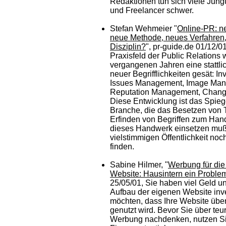
Redaktionen tun sich viele Jun
und Freelancer schwer.
Stefan Wehmeier "
Online-PR: n
neue Methode, neues Verfahren
Disziplin?
", pr-guide.de 01/12/0
Praxisfeld der Public Relations 
vergangenen Jahren eine stattli
neuer Begrifflichkeiten gesät: In
Issues Management, Image Ma
Reputation Management, Chan
Diese Entwicklung ist das Spiege
Branche, die das Besetzen von
Erfinden von Begriffen zum Han
dieses Handwerk einsetzen muß
vielstimmigen Öffentlichkeit no
finden.
Sabine Hilmer, "
Werbung für die
Website: Hausintern ein Proble
25/05/01, Sie haben viel Geld un
Aufbau der eigenen Website inve
möchten, dass Ihre Website über
genutzt wird. Bevor Sie über teu
Werbung nachdenken, nutzen Sie