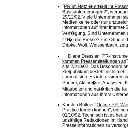
"
PR im Netz � erf�llt Ihr Press
Basisanforderungen?
", werbean
29/12/02, Viele Unternehmen st
Medien keine oder nur unzurei
Informationen auf ihrer Internet-S
Verf�gung. Sind Unternehmen a
fit f�r die Presse? Eine Studie
Dripke. Wolf. Weissenbach. zeigt
Diana Dressler, "
PR-Instrumen
kommen Pressemitteilungen an
site 23/10/02, Das Besondere am
Zielpublikum besteht nicht mehr
Journalisten: Es interessieren s
Partner, Aktion�re, Analysten, 
Mitarbeiter und nat�rlich die K
Informationen aus Ihrem Untern
Karsten Büttner "
Online-PR: Wie
Practice lernen können
", online
01/10/02, Technisch ist es heute
unzählige Redaktionen im Han
Presseinformationen zu versorg