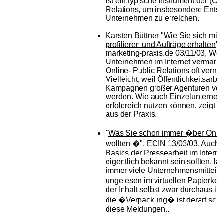
ist ein typische Instrument der (
Relations, um insbesondere Ent
Unternehmen zu erreichen.
Karsten Büttner "
Wie Sie sich m
profilieren und Aufträge erhalten
marketing-praxis.de 03/11/03, W
Unternehmen im Internet vermark
Online- Public Relations oft vern
Vielleicht, weil Öffentlichkeitsarb
Kampagnen großer Agenturen v
werden. Wie auch Einzelunter
erfolgreich nutzen können, zeigt
aus der Praxis.
"
Was Sie schon immer �ber On
wollten �
", ECIN 13/03/03, Auc
Basics der Pressearbeit im Intern
eigentlich bekannt sein sollten,
immer viele Unternehmensmitte
ungelesen im virtuellen Papierko
der Inhalt selbst zwar durchaus 
die �Verpackung� ist derart sc
diese Meldungen...