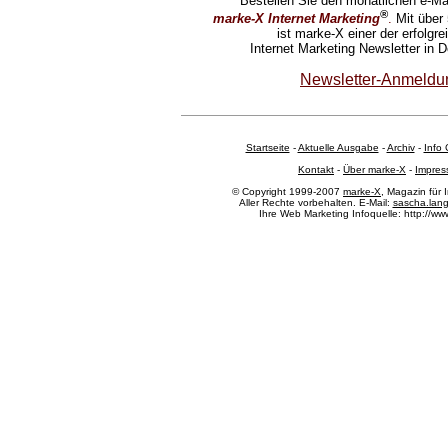
Bestellen Sie den monatlichen e-Mai
®
marke-X Internet Marketing
.
Mit über
ist marke-X einer der erfolgre
Internet Marketing Newsletter in 
Newsletter-Anmeldu
Startseite
-
Aktuelle Ausgabe
-
Archiv
-
Info 
Kontakt
-
Über marke-X
-
Impre
© Copyright 1999-2007
marke-X
, Magazin für 
Aller Rechte vorbehalten. E-Mail:
sascha.lan
Ihre Web Marketing Infoquelle: http://ww