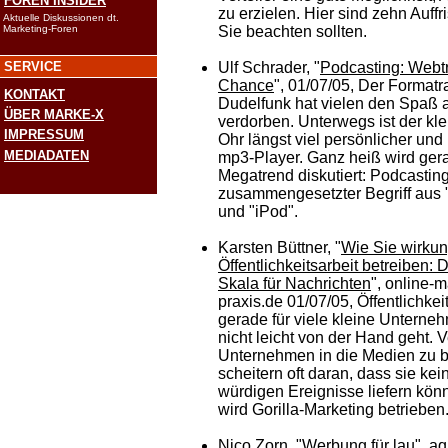
FOREN INSIDER
zu erzielen. Hier sind zehn Auff
Aktuelle Diskussionen dt.
Marketing-Foren
Sie beachten sollten.
SERVICE
Ulf Schrader, "
Podcasting: Webt
Chance
", 01/07/05, Der Format
KONTAKT
Dudelfunk hat vielen den Spaß
ÜBER MARKE-X
verdorben. Unterwegs ist der kl
IMPRESSUM
Ohr längst viel persönlicher und
MEDIADATEN
mp3-Player. Ganz heiß wird ger
Megatrend diskutiert: Podcasting
zusammengesetzter Begriff aus 
und "iPod".
Karsten Büttner, "
Wie Sie wirkun
Öffentlichkeitsarbeit betreiben:
Skala für Nachrichten
", online-m
praxis.de 01/07/05, Öffentlichkeit
gerade für viele kleine Unterne
nicht leicht von der Hand geht. 
Unternehmen in die Medien zu
scheitern oft daran, dass sie kei
würdigen Ereignisse liefern kön
wird Gorilla-Marketing betrieben
Nico Zorn, "
Werbung für lau
", a