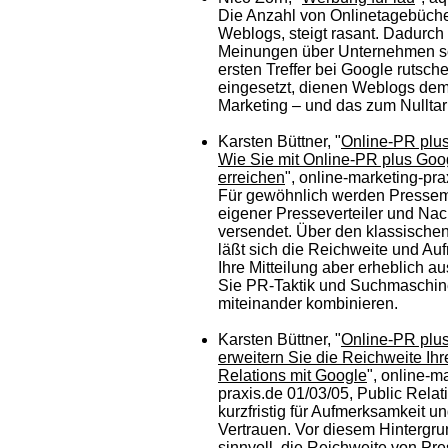
Die Anzahl von Onlinetagebüche
Weblogs, steigt rasant. Dadurch
Meinungen über Unternehmen sc
ersten Treffer bei Google rutsch
eingesetzt, dienen Weblogs dem
Marketing – und das zum Nulltari
Karsten Büttner, "
Online-PR plus,
Wie Sie mit Online-PR plus Go
erreichen
", online-marketing-pra
Für gewöhnlich werden Pressemi
eigener Presseverteiler und Nac
versendet. Über den klassische
läßt sich die Reichweite und Au
Ihre Mitteilung aber erheblich 
Sie PR-Taktik und Suchmaschin
miteinander kombinieren.
Karsten Büttner, "
Online-PR plus,
erweitern Sie die Reichweite Ihr
Relations mit Google
", online-m
praxis.de 01/03/05, Public Relat
kurzfristig für Aufmerksamkeit und
Vertrauen. Vor diesem Hintergrun
sinnvoll, die Reichweite von Pr