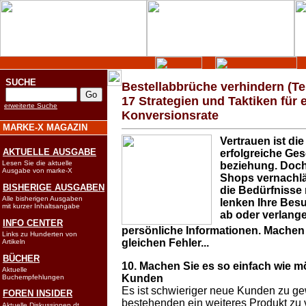
SUCHE
Bestellabbrüche verhindern (Teil
17 Strategien und Taktiken für 
erweiterte Suche
Konversionsrate
MARKE-X MAGAZIN
Vertrauen ist die
AKTUELLE AUSGABE
erfolgreiche Ges
Lesen Sie die aktuelle
beziehung. Doch 
Ausgabe von marke-X
Shops vernachl
BISHERIGE AUSGABEN
die Bedürfnisse
Alle bisherigen Ausgaben
lenken Ihre Bes
mit kurzer Inhaltsangabe
ab oder verlang
INFO CENTER
persönliche Informationen. Machen 
Links zu Hunderten von
gleichen Fehler...
Artikeln
BÜCHER
10. Machen Sie es so einfach wie m
Aktuelle
Kunden
Buchempfehlungen
Es ist schwieriger neue Kunden zu ge
FOREN INSIDER
bestehenden ein weiteres Produkt zu 
Aktuelle Diskussionen dt.