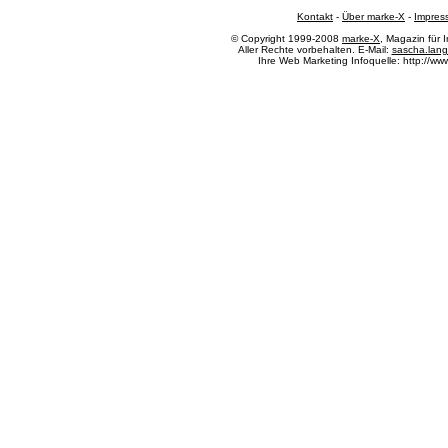
Kontakt
-
Über marke-X
-
Impres
© Copyright 1999-2008
marke-X
, Magazin für 
Aller Rechte vorbehalten. E-Mail:
sascha.lan
Ihre Web Marketing Infoquelle: http://ww